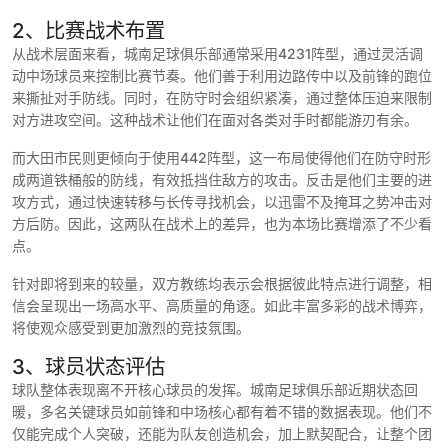
2、比赛战术布置
从战术层面来看，城南足球俱乐部通常采用4231阵型，通过灵活调
动中场球员来控制比赛节奏。他们善于利用边路传中以及前锋的跑位
来撕扯对手防线。同时，在防守时会组织紧凑，通过整体压迫来限制
对方进攻空间。这种战术让他们在面对各类对手时都能游刃有余。
而大田市民则更倾向于使用442阵型，这一布局使得他们在防守时形
成两道铁桶般的防线，有效抵挡住敌方的攻击。反击是他们主要的进
攻方式，通过快速转移与长传寻找机会，以迅雷不及掩耳之势冲击对
方后防。因此，这两队在战术上的差异，也为本场比赛增添了不少看
点。
针对即将到来的较量，双方教练均表示会根据彼此特点进行调整，相
信会呈现出一场高水平、高质量的角逐。如此丰富多彩的战术博弈，
将使观众感受到更加激烈的竞技氛围。
3、球员状态评估
球队整体表现离不开核心球员的发挥。城南足球俱乐部近期状态回
暖，多名关键球员如前锋和中场核心都有着不错的数据表现。他们不
仅能完成个人突破，还能为队友创造机会，加上默契配合，让整个团