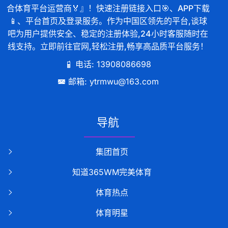
合体育平台运营商🏅』！快速注册链接入口🎯、APP下载
📱、平台首页及登录服务。作为中国区领先的平台,谈球
吧为用户提供安全、稳定的注册体验,24小时客服随时在
线支持。立即前往官网,轻松注册,畅享高品质平台服务！
电话: 13908086698
邮箱: ytrmwu@163.com
导航
集团首页
知道365WM完美体育
体育热点
体育明星