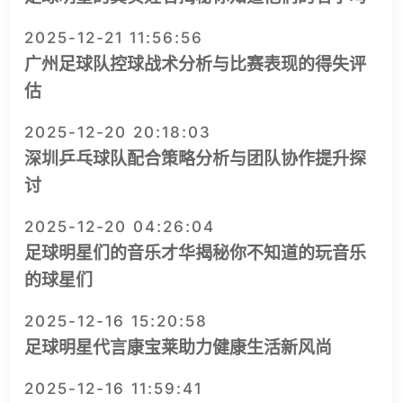
2025-12-21 11:56:56
广州足球队控球战术分析与比赛表现的得失评
估
2025-12-20 20:18:03
深圳乒乓球队配合策略分析与团队协作提升探
讨
2025-12-20 04:26:04
足球明星们的音乐才华揭秘你不知道的玩音乐
的球星们
2025-12-16 15:20:58
足球明星代言康宝莱助力健康生活新风尚
2025-12-16 11:59:41