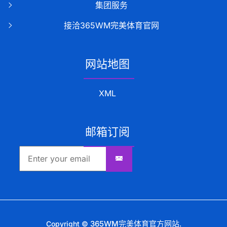
集团服务
接洽365WM完美体育官网
网站地图
XML
邮箱订阅
365WM完美体育官方网站
Copyright ©
.