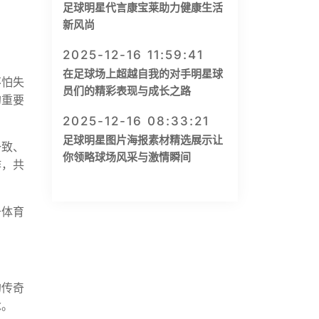
足球明星代言康宝莱助力健康生活
新风尚
2025-12-16 11:59:41
在足球场上超越自我的对手明星球
不怕失
员们的精彩表现与成长之路
的重要
2025-12-16 08:33:21
足球明星图片海报素材精选展示让
一致、
你领略球场风采与激情瞬间
作，共
于体育
。
的传奇
念。