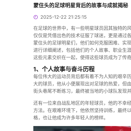
蒙住头的足球明星背后的故事与成就揭秘
2025-12-22 21:25:15
在足球的世界中，有一些明星球员因其独特的
仅仅是凭借出色的技术征服了球迷，更是通过
蒙住头的足球明星们，他们如何克服困难、实
进行详细阐述，包括他们的个人故事、职业生
这些元素交织在一起，使得这些球员成为了传
1、个人故事与奋斗历程
每位伟大的运动员背后都有着不为人知的艰辛
大的球员，他从小便展现出对足球的热爱，但
街头巷尾不断练习，最终被当地的小球队发现
还有一位来自战乱地区的年轻球员，他的不幸
方法。在艰难环境下，他依然坚持训练，最终
格，也让他成为许多年轻人的榜样。