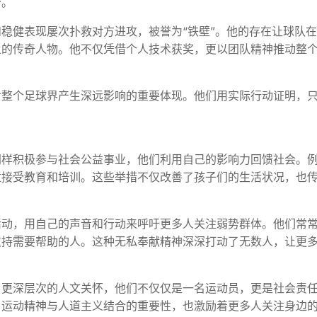
分。
稳健表现屡次扑救对方进攻，被誉为“铁壁”。他的存在让球队
上的传奇人物。他不仅凭借个人技术获奖，更以团队精神推动整
对整个足球界产生深远影响的重要体现。他们用实际行动证明，
。
同样积极参与社会公益事业，他们利用自己的影响力回馈社会。
童接受教育和培训。这些举措不仅改善了孩子们的生活状况，也
活动，用自己的声音和行动来呼吁更多人关注弱势群体。他们常
支持需要帮助的人。这种无私奉献精神深深打动了无数人，让更
了更深层次的人文关怀，他们不仅仅是一名运动员，更是社会责
了运动精神与人道主义结合的重要性，也激励着更多人关注身边