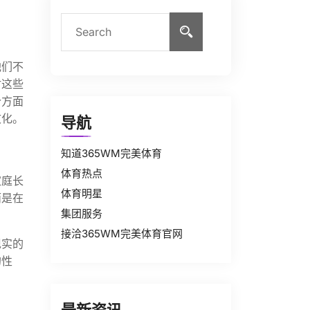
他们不
讨这些
个方面
文化。
导航
知道365WM完美体育
体育热点
家庭长
体育明星
而是在
集团服务
接洽365WM完美体育官网
现实的
的性