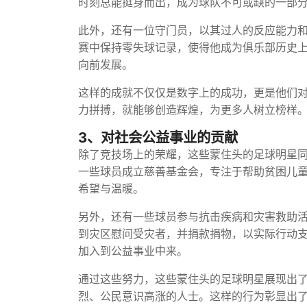
时刻总能挺身而出，成为球队不可或缺的一部
此外，还有一位守门员，以其过人的反应能力和
赛中保持零失球记录，使得他成为俱乐部历史
向前发展。
这样的成就不仅仅是数字上的成功，更是他们
力拼搏，就能够创造辉煌，为更多人树立榜样
3、对社会公益事业的贡献
除了竞技场上的荣耀，这些蒙住头的足球明星
一些球员成立慈善基金会，专注于帮助贫困儿
希望与温暖。
另外，还有一些球员参与抗击疾病和灾害救助
到灾区慰问受灾者，并捐款捐物，以实际行动
加入到公益事业中来。
通过这些努力，这些蒙住头的足球明星展现出
烈、公民意识高涨的人士。这样的行为彰显出