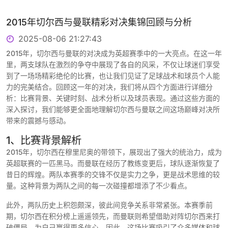
2015年切尔西与曼联精彩对决集锦回顾与分析
2025-08-06 21:27:43
2015年，切尔西与曼联的对决成为英超赛季中的一大亮点。在这一年
里，两支球队在激烈的争夺中展现了各自的风采，不仅让球迷们享受
到了一场场精彩绝伦的比赛，也让我们见证了足球战术和球员个人能
力的完美结合。回顾这一年的对决，我们将从四个方面进行详细分
析：比赛背景、关键时刻、战术分析以及球员表现。通过这些方面的
深入探讨，我们能够更全面地理解切尔西与曼联之间这场巅峰对决所
带来的震撼与感动。
1、比赛背景解析
2015年，切尔西在穆里尼奥的带领下，展现出了强大的统治力，成为
英超联赛的一匹黑马。而曼联在经历了教练变更后，球队逐渐恢复了
昔日的辉煌。两队本赛季的交锋不仅是实力之争，更是战术思维的较
量。这种背景为两队之间的每一次碰撞都增添了不少看点。
此外，两队历史上积怨颇深，彼此间竞争关系非常紧张。本赛季前
期，切尔西在积分榜上遥遥领先，而曼联则希望借助对阵切尔西来打
破僵局，为自己赢得更多信心。因此，这场比赛吸引了众多媒体和球