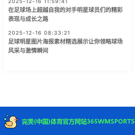
2025-12-16 11:59:41
在足球场上超越自我的对手明星球员们的精彩
表现与成长之路
2025-12-16 08:33:21
足球明星图片海报素材精选展示让你领略球场
风采与激情瞬间