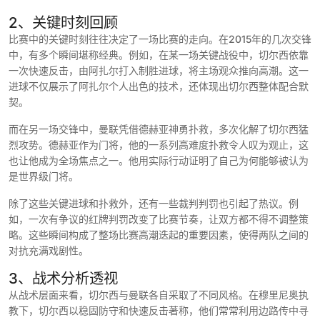
2、关键时刻回顾
比赛中的关键时刻往往决定了一场比赛的走向。在2015年的几次交锋
中，有多个瞬间堪称经典。例如，在某一场关键战役中，切尔西依靠
一次快速反击，由阿扎尔打入制胜进球，将主场观众推向高潮。这一
进球不仅展示了阿扎尔个人出色的技术，还体现出切尔西整体配合默
契。
而在另一场交锋中，曼联凭借德赫亚神勇扑救，多次化解了切尔西猛
烈攻势。德赫亚作为门将，他的一系列高难度扑救令人叹为观止，这
也让他成为全场焦点之一。他用实际行动证明了自己为何能够被认为
是世界级门将。
除了这些关键进球和扑救外，还有一些裁判判罚也引起了热议。例
如，一次有争议的红牌判罚改变了比赛节奏，让双方都不得不调整策
略。这些瞬间构成了整场比赛高潮迭起的重要因素，使得两队之间的
对抗充满戏剧性。
3、战术分析透视
从战术层面来看，切尔西与曼联各自采取了不同风格。在穆里尼奥执
教下，切尔西以稳固防守和快速反击著称，他们常常利用边路传中寻