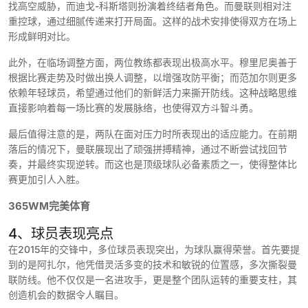
找高空威胁，而迪戈-科斯塔则扮演着终结者角色。而曼联则相对注
重控球，通过细腻传递来打开局面。这样的战术安排使得双方在场上
形成鲜明对比。
此外，在临场调整方面，两位教练都表现出极高水平。穆里尼奥善于
根据比赛走势及时做出换人调整，以增强攻防平衡；而范加尔则更多
依赖年轻球员，希望通过他们的新鲜活力来撕开防线。这种战略思维
直接影响着每一场比赛的发展脉络，也使得双方斗智斗勇。
最后值得注意的是，两队在面对压力时所表现出的适应能力。在前期
落后的情况下，曼联展现出了顽强拼搏精神，通过不断尝试找回节
奏，并最终实现逆转。而这也是顶级球队必备素质之一，使得整体比
赛更加引人入胜。
365WM完美体育
4、球员表现亮点
在2015年的交锋中，多位球员表现突出，为球队赢得荣誉。首先要提
到的是阿扎尔，他凭借灵活多变的技术和敏锐的位置感，多次撕裂曼
联防线。他不仅仅是一名进攻手，更是整个团队运转的重要支柱，其
创造机会的数据令人瞩目。