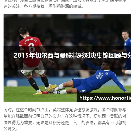
迷的关注，各方期待着一场酣畅淋漓的较量。
同时，在这个时间节点上，英超整体竞争也愈发激烈，各个球队都希
望能在强敌面前证明自己的实力。在这种情况下，切尔西与曼联的对
决显得尤为重要，无论是从积分还是士气上的影响，都具有不可忽视
的意义。