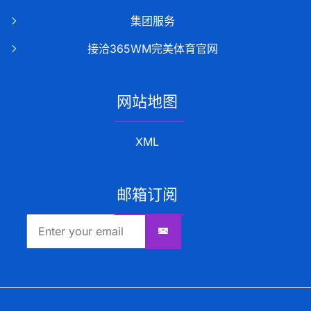
集团服务
接洽365WM完美体育官网
网站地图
XML
邮箱订阅