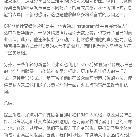
社交账户，通过分享日常生活中的穿搭照来吸引粉丝。例如，加蓬前
锋奥巴梅扬经常发布自己不同场合下的穿衣灵感，从休闲到正式，总
能给人耳目一新的感觉，这也是他收获众多粉丝喜爱的原因之一。
C罗也是社交媒体营销高手，他会通过Instagram等平台展示私人生
活中的奢华服饰，一系列精致照片吸引无数点赞，也提升了自己的商
业价值。此外，他还积极参与互动，让粉丝感受到他的真实魅力。这
种直接沟通方式使得C罗的人气不断攀升，同时也为他的品牌效应打
下坚实基础。
另外，一些年轻的新星如哈弗茨也利用TikTok等短视频平台展示自己
的个性与幽默感，与传统社交平台相比，更加贴近年轻人的生活方
式。这种新兴形式进一步丰富了他们在公众面前塑造形象的方法，使
得更多人关注他们除了比赛以外的一面，对其时尚感产生好奇和认
同。
总结：
综上所述，足球明星们凭借各自鲜明独特的个人风格，以及对品牌合
作、公关活动和社交媒体巧妙运用，在时尚界找到了属于自己的一席
之地。在这一过程中，他们不仅提升了自身形象，更推动了整个体育
领域向更高层次发展。因此，我们可以说，在这场关于衣品的大比拼