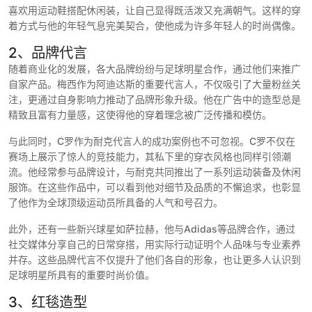
喜欢用运动鞋搭配休闲装，让自己显得既活泼又充满朝气。这样的穿
着方式与他的年轻气息完美契合，使他成为许多年轻人的时尚偶像。
2、品牌代言
随着商业化的发展，各大品牌纷纷与足球明星合作，通过他们来推广
自家产品。梅西作为阿迪达斯的重要代言人，不仅吸引了大量粉丝关
注，更通过自身影响力推动了品牌形象升级。他在广告中的造型总是
精致且富有力量感，这使得他的穿着理念被广泛传播和模仿。
与此同时，C罗作为耐克代言人的成功案例也不可忽视。C罗不仅在
赛场上展示了惊人的竞技能力，其私下里的穿衣风格也同样引领潮
流。他经常参与品牌设计，与耐克共同推出了一系列运动装备及休闲
服饰。在这些作品中，可以看到他对细节及品质的不懈追求，也彰显
了他作为全球顶级运动员所具备的人气和号召力。
此外，还有一些新兴球星如萨拉赫，他与Adidas等品牌合作，通过
社交媒体分享自己的日常穿搭，用实际行动证明个人品味与专业素养
并存。这些品牌代言不仅提升了他们各自的形象，也让更多人认识到
足球明星所具有的重要时尚价值。
3、红毯造型