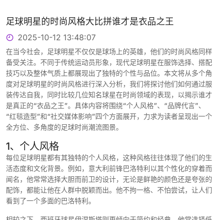
足球明星的时尚风格大比拼谁才是衣品之王
2025-10-12 13:48:07
在当今社会，足球明星不仅仅是球场上的英雄，他们的时尚风格同样
备受关注。不同于传统运动员形象，现代足球明星在服饰选择、搭配
技巧以及整体气质上都展现出了独特的个性与品位。本文将从多个角
度对足球明星的时尚风格进行深入分析，我们将探讨他们如何通过服
装传达自我，同时比较几位知名球星在时尚领域的表现，以揭示谁才
是真正的“衣品之王”。具体内容将围绕“个人风格”、“品牌代言”、
“红毯造型”和“社交媒体影响”四个方面展开，力求为读者呈现出一个
全方位、多角度的足球时尚潮流图景。
1、个人风格
每位足球明星都有其独特的个人风格，这种风格往往体现了他们的生
活态度和文化背景。例如，意大利前锋巴洛特利以其个性化的穿着而
闻名，他常常选择大胆而前卫的设计，无论是鲜艳的颜色还是夸张的
配饰，都能让他在人群中脱颖而出。他不拘一格、不怕尝试，让人们
看到了一个多面的巴洛特利。
相较之下，西班牙球星伊涅斯塔则更倾向于简约和经典。他常选择低