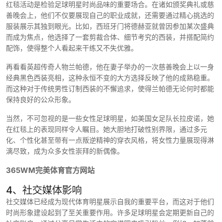
红毯活动是检验足球明星时尚品味的重要场合。在诸如颁奖典礼或慈
善晚会上，他们不仅要展现自己的职业成就，还需要通过精心挑选的
服装展示其独到眼光。比如，西班牙门将德赫亚就曾因参加某次盛典
而成为焦点，他选择了一套剪裁合体、细节考究的西装，并搭配简约
配饰，使得整个人看起来干练又不失优雅。
再看看英超传奇人物兰帕德，他在妻子举办的一次慈善晚会上以一身
经典黑色西装亮相，这种永恒不变的大方选择反映了他的成熟稳重。
而这种对于传统男性订制西装的不懈追求，使得兰帕德无论何时都能
保持良好的公众形象。
当然，不可忽视的是一些女性足球明星，如美国女足队长拉皮诺，她
在红毯上的表现同样令人瞩目。她大胆地打破性别界限，通过多元
化、个性化甚至带有一点叛逆精神的穿衣风格，将女性力量展现得淋
漓尽致，成为众多女性崇拜的新偶像。
365WM完美体育官方网站
4、社交媒体影响
社交媒体已经成为现代体育明星展示自我的重要平台，而这对于他们
时尚形象建设起到了至关重要作用。许多足球明星会定期更新自己的