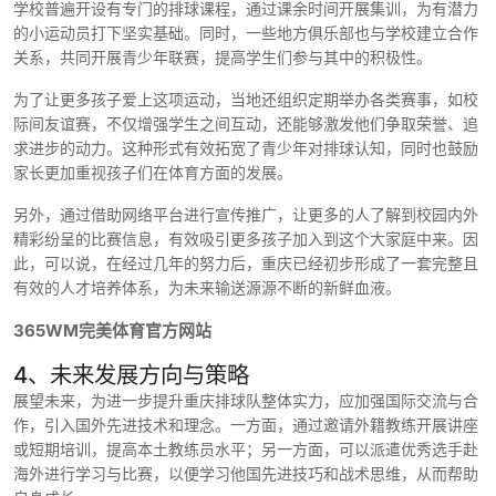
学校普遍开设有专门的排球课程，通过课余时间开展集训，为有潜力
的小运动员打下坚实基础。同时，一些地方俱乐部也与学校建立合作
关系，共同开展青少年联赛，提高学生们参与其中的积极性。
为了让更多孩子爱上这项运动，当地还组织定期举办各类赛事，如校
际间友谊赛，不仅增强学生之间互动，还能够激发他们争取荣誉、追
求进步的动力。这种形式有效拓宽了青少年对排球认知，同时也鼓励
家长更加重视孩子们在体育方面的发展。
另外，通过借助网络平台进行宣传推广，让更多的人了解到校园内外
精彩纷呈的比赛信息，有效吸引更多孩子加入到这个大家庭中来。因
此，可以说，在经过几年的努力后，重庆已经初步形成了一套完整且
有效的人才培养体系，为未来输送源源不断的新鲜血液。
365WM完美体育官方网站
4、未来发展方向与策略
展望未来，为进一步提升重庆排球队整体实力，应加强国际交流与合
作，引入国外先进技术和理念。一方面，通过邀请外籍教练开展讲座
或短期培训，提高本土教练员水平；另一方面，可以派遣优秀选手赴
海外进行学习与比赛，以便学习他国先进技巧和战术思维，从而帮助