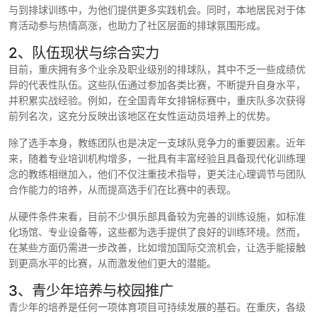
与到排球训练中，为他们提供更多实践机会。同时，本地居民对于体
育活动参与热情高涨，也助力了社区层面的排球氛围形成。
2、队伍现状与综合实力
目前，重庆拥有多个业余及职业级别的排球队，其中不乏一些成绩优
异的代表性队伍。这些队伍通过参加各类比赛，不断提升自身水平，
并积累实战经验。例如，在全国青年女排锦标赛中，重庆队多次获得
前列名次，这充分反映出该地区在女性运动员培养上的优势。
除了选手本身，教练团队也是决定一支球队竞争力的重要因素。近年
来，随着专业培训机构增多，一批具有丰富经验且具备现代化训练理
念的教练相继加入，他们不仅注重技术指导，更关注心理调节与团队
合作能力的培养，从而提高选手们在比赛中的表现。
从硬件条件来看，目前不少俱乐部具备较为完善的训练设施，如标准
化场馆、专业设备等，这些都为选手提供了良好的训练环境。然而，
在某些方面仍需进一步改善，比如增加国际交流机会，让选手能接触
到更高水平的比赛，从而激发他们更大的潜能。
3、青少年培养与校园推广
青少年的培养是任何一项体育项目可持续发展的基石。在重庆，各级