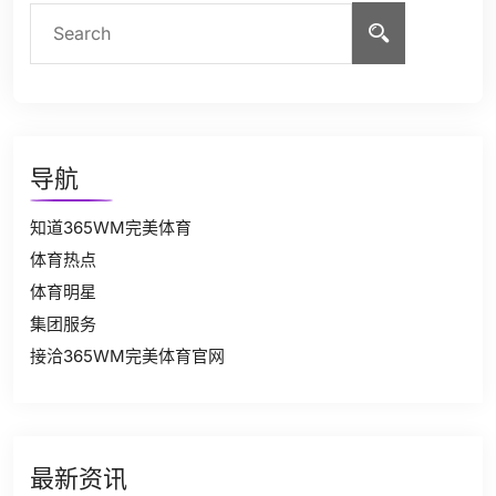
导航
知道365WM完美体育
体育热点
体育明星
集团服务
接洽365WM完美体育官网
最新资讯