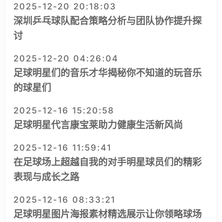
2025-12-20 20:18:03
深圳乒乓球队配合策略分析与团队协作提升探
讨
2025-12-20 04:26:04
足球明星们的音乐才华揭秘你不知道的玩音乐
的球星们
2025-12-16 15:20:58
足球明星代言康宝莱助力健康生活新风尚
2025-12-16 11:59:41
在足球场上超越自我的对手明星球员们的精彩
表现与成长之路
2025-12-16 08:33:21
足球明星图片海报素材精选展示让你领略球场