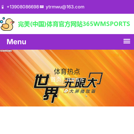
+13908086698
ytrmwu@163.com
体育热点
首页
体育热点