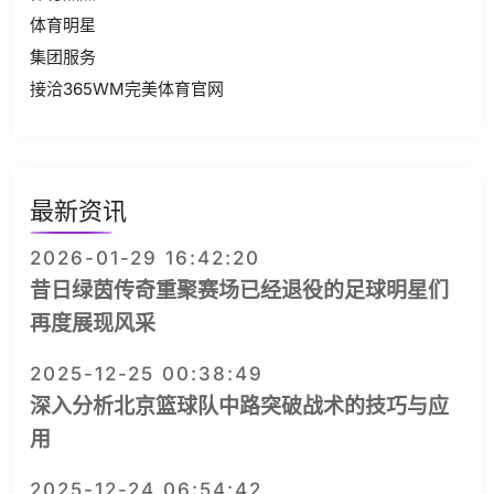
体育明星
集团服务
接洽365WM完美体育官网
最新资讯
2026-01-29 16:42:20
昔日绿茵传奇重聚赛场已经退役的足球明星们
再度展现风采
2025-12-25 00:38:49
深入分析北京篮球队中路突破战术的技巧与应
用
2025-12-24 06:54:42