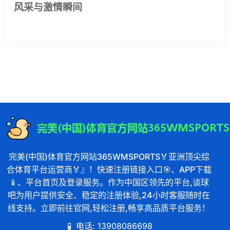
风采与激情瞬间
完美(中国)体育官方网站365WMSPORTS🏅亚洲顶尖综
合体育平台运营商🏅』！快速注册链接入口🎯、APP下载
📱、平台首页及登录服务。作为中国区领先的平台,谈球
吧为用户提供安全、稳定的注册体验,24小时客服随时在
线支持。立即前往官网,轻松注册,畅享高品质平台服务！
电话: 13908086698