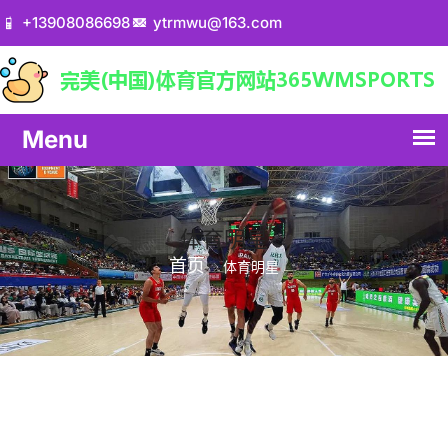
+13908086698
ytrmwu@163.com
体育明星
首页
体育明星