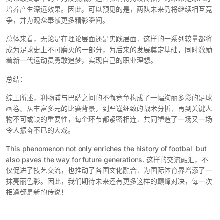
培养产生深远效果。因此，可以预见的是，两队未来仍将继续相互竞
争，并为观众奉献更多精彩瞬间。
总体来看，无论是在理论层面还是实践层面，这样的一系列较量都将
成为足球史上不可磨灭的一部分，为后来的发展奠定基础，同时激励
着新一代运动员勇敢追梦，实现自己的职业理想。
总结：
综上所述，利物浦与巴萨之间的不懈竞争构成了一幅绚丽多彩的足球
画卷。从丰富多元的比赛背景，到严谨细致的战术分析，再到关键人
物不可或缺的重要性，每个环节都紧密相连，共同塑造了一场又一场
令人振奋不已的大戏。
This phenomenon not only enriches the history of football but
also paves the way for future generations. 这样的交流融汇，不
仅促进了技艺交流，也推动了各国文化融合，为国际体育界增添了一
抹亮丽色彩。因此，我们期待未来还有更多这样的巅峰对决，每一次
相逢都是新的传说！