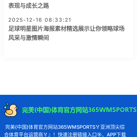
表现与成长之路
2025-12-16 08:33:21
足球明星图片海报素材精选展示让你领略球场
风采与激情瞬间
完美(中国)体育官方网站365WMSPORTS🏅亚洲顶尖综
合体育平台运营商🏅』！快速注册链接入口🎯、APP下载