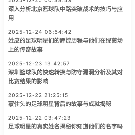
2025-12-25 00:38:49
深入分析北京篮球队中路突破战术的技巧与应
用
2025-12-24 06:54:42
姓皮的足球明星们的辉煌历程与他们在绿茵场
上的传奇故事
2025-12-23 13:42:57
深圳篮球队的快速转换与防守漏洞分析及其对
比赛结果的影响
2025-12-22 21:25:15
蒙住头的足球明星背后的故事与成就揭秘
2025-12-22 03:47:23
足球明星的真实姓名揭秘你知道他们的名字吗