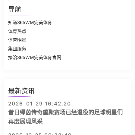
导航
知道365WM完美体育
体育热点
体育明星
集团服务
接洽365WM完美体育官网
最新资讯
2026-01-29 16:42:20
昔日绿茵传奇重聚赛场已经退役的足球明星们
再度展现风采