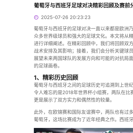
葡萄牙与西班牙足球对决精彩回顾及赛前
2025-07-26 20:23:23
葡萄牙与西班牙的足球对决一直以来都是欧洲
众多世界级球员和强大的足球文化。本文将从
进行详细阐述。在精彩回顾中，我们将回顾双
战术安排及其影响；接着，我们会分析关键球
展望未来两国球队的发展方向和可能的对抗局
的足球画卷。
1、精彩历史回顾
葡萄牙与西班牙之间的足球历史可追溯到上世
令人难忘的是2018年世界杯小组赛，两队在比
更是展示了双方实力和偶然性的较量。
此外，在欧锦赛和国际友谊赛中，两队也有过多
葡萄牙，这场比赛成为了近年经典之作。西班