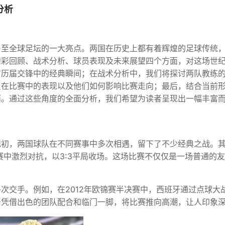
分析
乃至全球足坛的一大亮点。两国在历史上都有着辉煌的足球传统
精彩回顾、战术分析、球员表现及未来展望四个方面，对这场世
方历届交锋中的经典瞬间；在战术分析中，我们将探讨两队教练
员在比赛中的表现以及他们如何影响比赛走向；最后，结合当前
面。通过这些角度的全面分析，我们希望为读者呈现出一幅丰富
纪初，两国球队在不同赛事中多次相遇，留下了不少经典之战。
赛中激烈对抗，以3:3平局收场。这场比赛不仅仅是一场普通的
次交手。例如，在2012年欧锦赛半决赛中，西班牙通过点球大
牙凭借出色的团队配合和临门一脚，将比赛推向高潮，让人印象