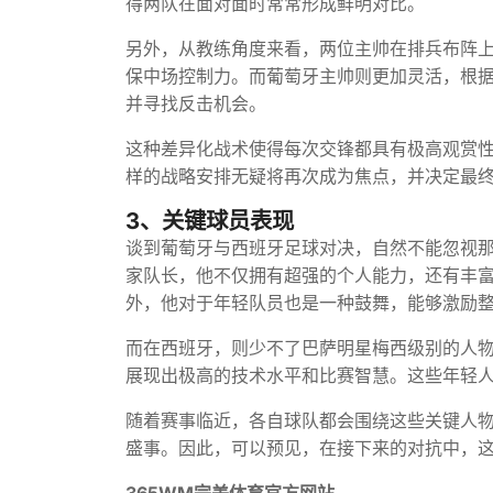
得两队在面对面时常常形成鲜明对比。
另外，从教练角度来看，两位主帅在排兵布阵上
保中场控制力。而葡萄牙主帅则更加灵活，根据对手
并寻找反击机会。
这种差异化战术使得每次交锋都具有极高观赏
样的战略安排无疑将再次成为焦点，并决定最
3、关键球员表现
谈到葡萄牙与西班牙足球对决，自然不能忽视那
家队长，他不仅拥有超强的个人能力，还有丰
外，他对于年轻队员也是一种鼓舞，能够激励
而在西班牙，则少不了巴萨明星梅西级别的人
展现出极高的技术水平和比赛智慧。这些年轻
随着赛事临近，各自球队都会围绕这些关键人
盛事。因此，可以预见，在接下来的对抗中，