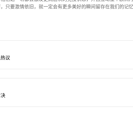
何，只要激情依旧，就一定会有更多美好的瞬间留存在我们的记
迷热议
对决