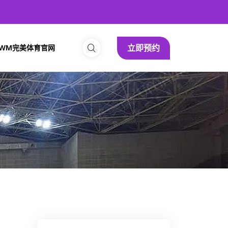
立即预约
5WM完美体育官网