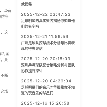
就揭秘
，以确
2025-12-22 03:47:23
强防守
足球明星的真实姓名揭秘你知道他
们的名字吗
中，这
2025-12-21 11:56:56
广州足球队控球战术分析与比赛表
现的得失评估
作为国
2025-12-20 20:18:03
球。此
深圳乒乓球队配合策略分析与团队
协作提升探讨
，不断
2025-12-20 04:26:04
足球明星们的音乐才华揭秘你不知
得这场
道的玩音乐的球星们
2025-12-16 15:20:58