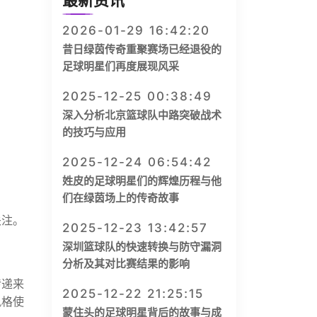
最新资讯
2026-01-29 16:42:20
昔日绿茵传奇重聚赛场已经退役的
足球明星们再度展现风采
2025-12-25 00:38:49
深入分析北京篮球队中路突破战术
的技巧与应用
2025-12-24 06:54:42
姓皮的足球明星们的辉煌历程与他
们在绿茵场上的传奇故事
关注。
2025-12-23 13:42:57
深圳篮球队的快速转换与防守漏洞
分析及其对比赛结果的影响
传递来
2025-12-22 21:25:15
风格使
蒙住头的足球明星背后的故事与成