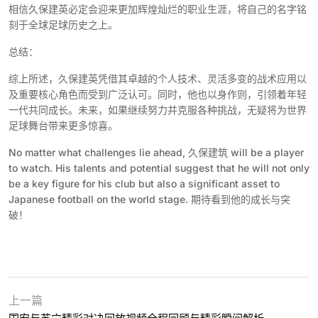
相信久保建英必定会迎来更加辉煌灿烂的职业生涯，将自己的名字铭
刻于全球足球历史之上。
总结：
综上所述，久保建英凭借其卓越的个人技术、灵活多变的战术应用以
及重要核心角色而受到广泛认可。同时，他也以身作则，引领着年轻
一代共同成长。未来，如果继续努力并克服各种挑战，无疑将为世界
足球舞台带来更多惊喜。
No matter what challenges lie ahead, 久保建筑 will be a player
to watch. His talents and potential suggest that he will not only
be a key figure for his club but also a significant asset to
Japanese football on the world stage. 期待看到他的成长与突
破！
上一篇